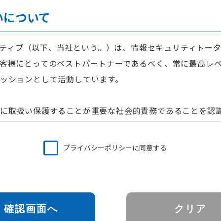
いについて
リエイティブ（以下、当社という。）は、情報セキュリティトー
客様にとってのベストパートナーであるべく、常に最高レ
ッションとして活動しています。
に取扱い保護することが重要な社会的責務であることを認
を実行し、かつ、維持します。
プライバシーポリシーに同意する
業務で取り扱う個人情報および従業者の個人情報に関して、個
る法律、行政手続における特定の個人を識別するための番号
よびその他の規範を遵守するため、個人情報の管理責任者を
確認画面へ
クリア