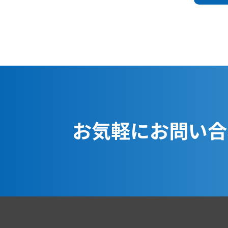
2. 当社は、業務遂行
を行います。取得した個
ます。
3. 当社は、取得した
を選定し、契約等により
お気軽にお問い合
4. 当社は、個人情報
適切な安全対策および是
5. 当社は、個人情報
実かつ迅速に対応いたし
また、当社の個人情報保