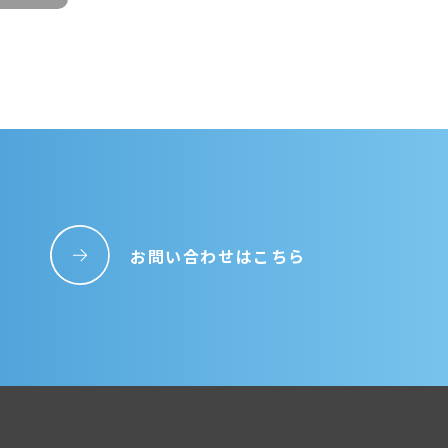
報の取得、利用及び提供
わないための措置を講じ
な保護水準を満たした者
リスクに対して必要かつ
お問い合わせはこちら
のご請求につきまして誠
対応いたします。