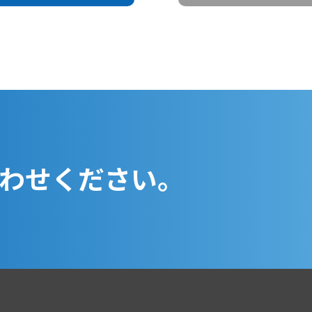
のために必要な範囲内で明確に利用目的を定め、適切に個人情
人情報は利用目的の範囲内でのみ利用し、目的外利用を行
個人情報の取扱いの全部または一部を委託する場合には、十分
適切な措置を講じます。
わせください。
への不正アクセス、個人情報の紛失、破壊、改ざん、漏洩等の
正措置を講じます。
の取扱いに関して、お問い合わせ、相談、苦情、開示、訂正等
ます。
護マネジメントシステムに関してのお問い合わせに迅速に