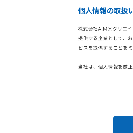
個人情報の取扱
株式会社A.M.Y.ク
提供する企業として、お
ビスを提供することをミ
当社は、個人情報を厳正
を定めるとともに、これ
1. 当社は、すべての
令(個人情報保護に関す
ど)、国が定める指針お
扱いを行います。