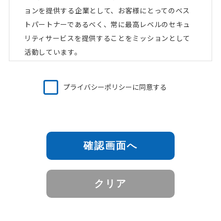
ョンを提供する企業として、お客様にとってのベス
トパートナーであるべく、常に最高レベルのセキュ
リティサービスを提供することをミッションとして
活動しています。
当社は、個人情報を厳正に取扱い保護することが重
プライバシーポリシーに同意する
要な社会的責務であることを認識し、個人情報保護
方針を定めるとともに、これを実行し、かつ、維持
します。
確認画面へ
1. 当社は、すべての業務で取り扱う個人情報および
従業者の個人情報に関して、個人情報の保護に関す
る法令(個人情報保護に関する法律、行政手続におけ
クリア
る特定の個人を識別するための番号の利用等に関す
る法律など)、国が定める指針およびその他の規範を
遵守するため、個人情報の管理責任者を置き適切な