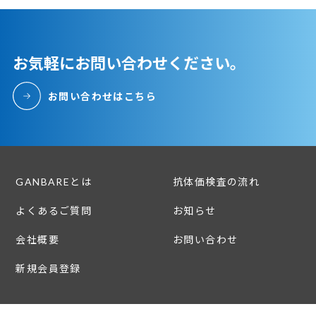
個人情報の取扱いを行います。
2. 当社は、業務遂行のために必要な範囲内で明確に
お気軽にお問い合わせください。
利用目的を定め、適切に個人情報の取得、利用及び
提供を行います。取得した個人情報は利用目的の範
お問い合わせはこちら
囲内でのみ利用し、目的外利用を行わないための措
置を講じます。
3. 当社は、取得した個人情報の取扱いの全部または
GANBAREとは
抗体価検査の流れ
一部を委託する場合には、十分な保護水準を満たし
よくあるご質問
お知らせ
た者を選定し、契約等により適切な措置を講じま
す。
会社概要
お問い合わせ
新規会員登録
4. 当社は、個人情報への不正アクセス、個人情報の
紛失、破壊、改ざん、漏洩等のリスクに対して必要
かつ適切な安全対策および是正措置を講じます。